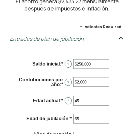
El ahorro genera $2,433.27 mensualmente
después de impuestos e inflación.
*
Indicates Required.
Entradas de plan de jubilación:
Saldo inicial
:
*
Enter
?
an
amount
between
Contribuciones por
$0
?
año
:
*
Enter
and
an
$100,000,000
amount
between
Edad actual
:
*
Enter
?
$0
an
and
amount
$100,000,000
between
Edad de jubilación
:
*
Enter
15
an
and
amount
90
between