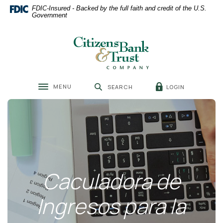
Home
Download
FDIC-Insured - Backed by the full faith and credit of the U.S.
Skip
Acrobat
Government
to
Reader
main
5.0
Citizens Bank & Trust
content
or
Skip
higher
to
to
footer
view
MENU
LOGIN
SEARCH
.pdf
Toggle navigation
files.
Caculadora de
Ingresos para la