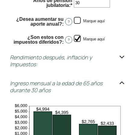
Años de pensión
10
jubilatoria
:
*
Enter
and
an
90
amount
¿Desea aumentar su
between
Marque aquí
?
aporte anual?
:
1
and
100
¿Son estos con
Marque aquí
?
impuestos diferidos?
:
Rendimiento después, inflación y
Impuestos:
Ingreso mensual a la edad de 65 años
durante 30 años